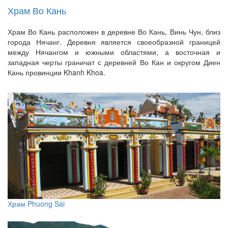
Храм Во Кань
Храм Во Кань расположен в деревне Во Кань, Винь Чун, близ
города Нячанг. Деревня является своеобразной границей
между Нячангом и южными областями, а восточная и
западная черты граничат с деревней Во Кан и округом Диен
Кань провинции Khanh Khoa.
Храм Phuong Sai