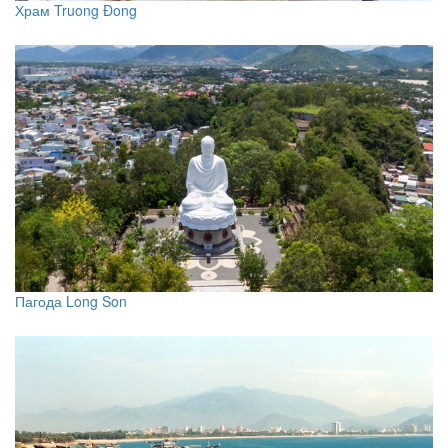
Храм Truong Đong
Пагода Long Son