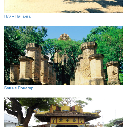
Пляж Нячанга
Башня Понагар