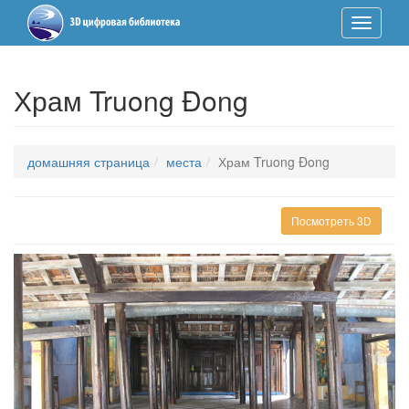
Toggle
Nav
Храм Truong Đong
домашняя страница
места
Храм Truong Đong
Посмотреть 3D