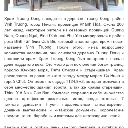
Храм Truong Đong находится в деревне Truong Đong, район
Vinh Truong, город Нячанг, провинция Khanh Hoa. Около 200
лет назад некоторые жители из северных провинций Quang
Nam, Quang Ngai, Binh Đinh and Phu Yen мигрировали в район
реки Binh Tan близ Cua Be, который в настоящее время несет
название Vinh Truong. После этого, из-за возросшего
количества населения, они основали деревню Truong Đong и
построили храм. Храм Truong Đong был построен в начале
девятнадцатого века. Это место для поклонения богам границ,
Королю Южного моря, Пяти Стихиям и старейшинам. Храм
расположен на равнине к юго-западу между морем Cu Huan и
горой Chut. Он имеет площадь 1124,9м2, которая включает в
себя множество зданий: ворота, а так же храмы старейшин,
Thien Y A Na и Cac Bac. Комплекс сохранил в себе множество
ценных артефактов различных типов, среди которых: 7
таинств династии Нгуен, параллельные стихотворения,
древние вьетнамские и китайские документы, королевские
носилки, гонги, барабаны и костюмы для жертвоприношений.
Каждый год, в особый день каждого февраля и октября по